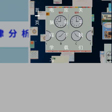
首
电
应
关
页
脑
用
于
端
下
我
学
载
们
习